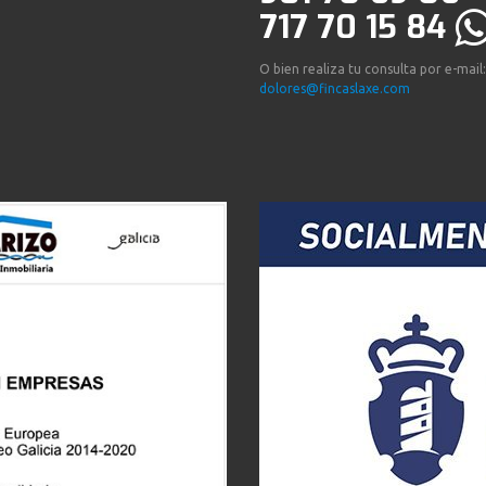
717 70 15 84
O bien realiza tu consulta por e-mail:
dolores@fincaslaxe.com