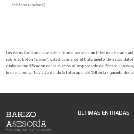
*El número de teléfono no es v
*Este campo es obliga
Los datos facilitados pasarán a formar parte de un fichero declarado ante 
sobre el botón "Enviar", usted consiente el tratamiento de estos dato
cualquier modificación de los mismos al Responsable del fichero. Puede ej
lo desea por carta y adjuntando la fotocopia del DNI en la siguiente direcc
BARIZO
ÚLTIMAS ENTRADAS
ASESORÍA
MANTENIDO POR
INFORTENDAS.COM